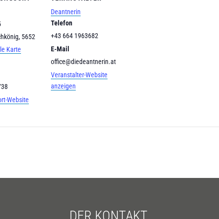
Deantnerin
Telefon
5
+43 664 1963682
chkönig
,
5652
E-Mail
le Karte
office@diedeantnerin.at
Veranstalter-Website
anzeigen
738
ort-Website
DER.KONTAKT.