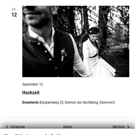
SA.
12
September 12
Hochzeit
Deantnerin
Bürglalmweg 25, Dienten am Hochkönig, Österreich
Veranstaltungen
Verans
Vorherige
Heute
Nächste