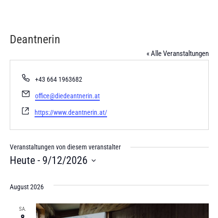
Zum Inhalt springen
Deantnerin
« Alle Veranstaltungen
Telefon
+43 664 1963682
Email
office@diedeantnerin.at
Webseite
https://www.deantnerin.at/
Veranstaltungen von diesem veranstalter
Heute
 - 
9/12/2026
Datum
wählen.
August 2026
SA.
8