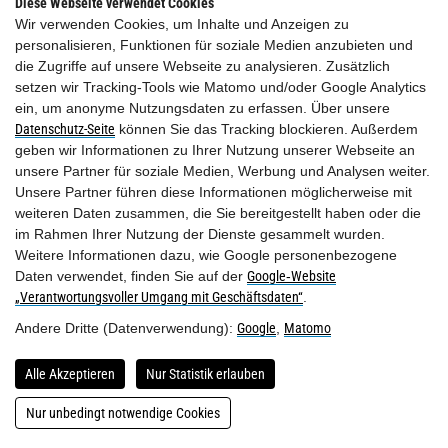
Diese Webseite verwendet Cookies
Wir verwenden Cookies, um Inhalte und Anzeigen zu
personalisieren, Funktionen für soziale Medien anzubieten und
die Zugriffe auf unsere Webseite zu analysieren. Zusätzlich
setzen wir Tracking-Tools wie Matomo und/oder Google Analytics
ein, um anonyme Nutzungsdaten zu erfassen. Über unsere
Datenschutz-Seite
können Sie das Tracking blockieren. Außerdem
DER.KONTAKT.
geben wir Informationen zu Ihrer Nutzung unserer Webseite an
unsere Partner für soziale Medien, Werbung und Analysen weiter.
Unsere Partner führen diese Informationen möglicherweise mit
Die.Deantnerin.
weiteren Daten zusammen, die Sie bereitgestellt haben oder die
A-5652 Dienten am Hochkönig
im Rahmen Ihrer Nutzung der Dienste gesammelt wurden.
Bürglalmweg 25
Weitere Informationen dazu, wie Google personenbezogene
Daten verwendet, finden Sie auf der
Google‑Website
+43 664 1963682
„Verantwortungsvoller Umgang mit Geschäftsdaten“
.
office@diedeantnerin.at
Andere Dritte (Datenverwendung):
Google
,
Matomo
Kontakt
|
Impressum & Datenschutz
Alle Akzeptieren
Nur Statistik erlauben
Nur unbedingt notwendige Cookies